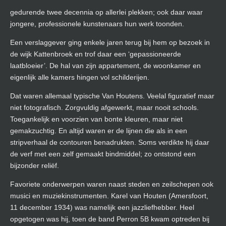
gedurende twee decennia op allerlei plekken; ook daar waar
jongere, professionele kunstenaars hun werk toonden.
Een verslaggever ging enkele jaren terug bij hem op bezoek in
de wijk Kattenbroek en trof daar een ‘gepassioneerde
laatbloeier’. De hal van zijn appartement, de woonkamer en
eigenlijk alle kamers hingen vol schilderijen.
Dat waren allemaal typische Van Houtens. Veelal figuratief maar
niet fotografisch. Zorgvuldig afgewerkt, maar nooit schools.
Toegankelijk en voorzien van bonte kleuren, maar niet
gemakzuchtig. En altijd waren er de lijnen die als in een
stripverhaal de contouren benadrukten. Soms verdikte hij daar
de verf met een zelf gemaakt bindmiddel; zo ontstond een
bijzonder reliëf.
Favoriete onderwerpen waren naast steden en zeilschepen ook
musici en muziekinstrumenten. Karel van Houten (Amersfoort,
11 december 1934) was namelijk een jazzliefhebber. Heel
opgetogen was hij, toen de band Perron 5B kwam optreden bij