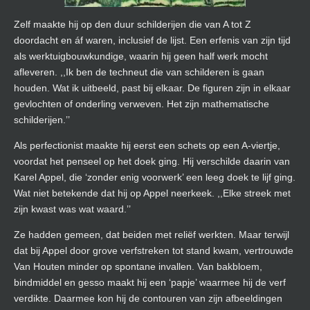
Zelf maakte hij op den duur schilderijen die van A tot Z
doordacht en áf waren, inclusief de lijst. Een erfenis van zijn tijd
als werktuigbouwkundige, waarin hij geen half werk mocht
afleveren. ,,Ik ben de techneut die van schilderen is gaan
houden. Wat ik uitbeeld, past bij elkaar. De figuren zijn in elkaar
gevlochten of onderling verweven. Het zijn mathematische
schilderijen.’’
Als perfectionist maakte hij eerst een schets op een A-viertje,
voordat het penseel op het doek ging. Hij verschilde daarin van
Karel Appel, die ‘zonder enig voorwerk’ een leeg doek te lijf ging.
Wat niet betekende dat hij op Appel neerkeek. ,,Elke streek met
zijn kwast was wat waard.’’
Ze hadden gemeen, dat beiden met reliëf werkten. Maar terwijl
dat bij Appel door grove verfstreken tot stand kwam, vertrouwde
Van Houten minder op spontane invallen. Van bakbloem,
bindmiddel en gesso maakt hij een ‘papje’ waarmee hij de verf
verdikte. Daarmee kon hij de contouren van zijn afbeeldingen