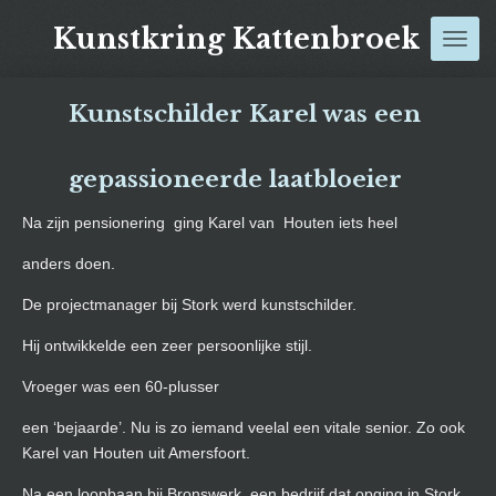
Ga
Kunstkring Kattenbroek
direct
naar
de
Kunstschilder Karel was een
hoofdinhoud
gepassioneerde laatbloeier
Na zijn pensionering ging Karel van Houten iets heel
anders doen.
De projectmanager bij Stork werd kunstschilder.
Hij ontwikkelde een zeer persoonlijke stijl.
Vroeger was een 60-plusser
een ‘bejaarde’. Nu is zo iemand veelal een vitale senior. Zo ook
Karel van Houten uit Amersfoort.
Na een loopbaan bij Bronswerk, een bedrijf dat opging in Stork,